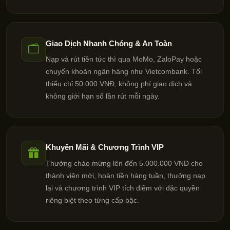
Giao Dịch Nhanh Chóng & An Toàn
Nạp và rút tiền tức thì qua MoMo, ZaloPay hoặc
chuyển khoản ngân hàng như Vietcombank. Tối
thiểu chỉ 50.000 VNĐ, không phí giao dịch và
không giới hạn số lần rút mỗi ngày.
Khuyến Mãi & Chương Trình VIP
Thưởng chào mừng lên đến 5.000.000 VNĐ cho
thành viên mới, hoàn tiền hàng tuần, thưởng nạp
lại và chương trình VIP tích điểm với đặc quyền
riêng biệt theo từng cấp bậc.