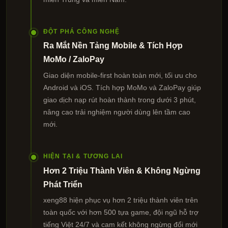
ĐỘT PHÁ CÔNG NGHỆ
Ra Mắt Nền Tảng Mobile & Tích Hợp
MoMo / ZaloPay
Giao diện mobile-first hoàn toàn mới, tối ưu cho
Android và iOS. Tích hợp MoMo và ZaloPay giúp
giao dịch nạp rút hoàn thành trong dưới 3 phút,
nâng cao trải nghiệm người dùng lên tầm cao
mới.
HIỆN TẠI & TƯƠNG LAI
Hơn 2 Triệu Thành Viên & Không Ngừng
Phát Triển
xeng88 hiện phục vụ hơn 2 triệu thành viên trên
toàn quốc với hơn 500 tựa game, đội ngũ hỗ trợ
tiếng Việt 24/7 và cam kết không ngừng đổi mới