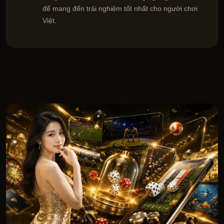
để mang đến trải nghiệm tốt nhất cho người chơi
Việt.