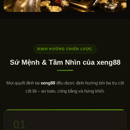
ĐỊNH HƯỚNG CHIẾN LƯỢC
Sứ Mệnh & Tầm Nhìn của xeng88
Mọi quyết định tại
xeng88
đều được định hướng bởi ba trụ cột
cốt lõi – an toàn, công bằng và hứng khởi.
01