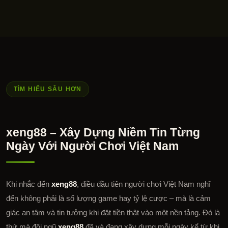
TÌM HIỂU SÂU HƠN
xeng88 – Xây Dựng Niềm Tin Từng
Ngày Với Người Chơi Việt Nam
Khi nhắc đến
xeng88
, điều đầu tiên người chơi Việt Nam nghĩ
đến không phải là số lượng game hay tỷ lệ cược – mà là cảm
giác an tâm và tin tưởng khi đặt tiền thật vào một nền tảng. Đó là
thứ mà đội ngũ
xeng88
đã và đang xây dựng mỗi ngày kể từ khi