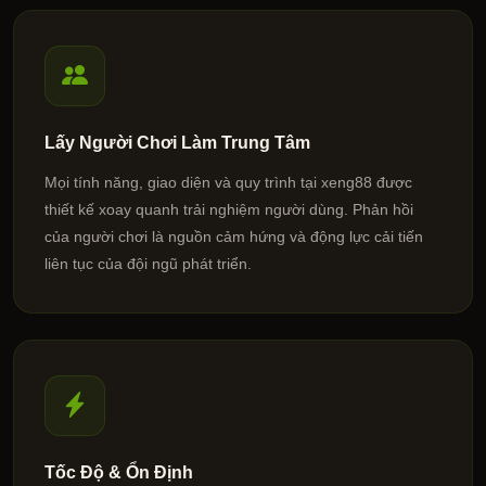
Lấy Người Chơi Làm Trung Tâm
Mọi tính năng, giao diện và quy trình tại xeng88 được
thiết kế xoay quanh trải nghiệm người dùng. Phản hồi
của người chơi là nguồn cảm hứng và động lực cải tiến
liên tục của đội ngũ phát triển.
Tốc Độ & Ổn Định