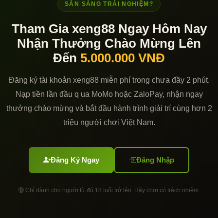
SẴN SÀNG TRẢI NGHIỆM?
Tham Gia xeng88 Ngay Hôm Nay
Nhận Thưởng Chào Mừng Lên
Đến
5.000.000 VNĐ
Đăng ký tài khoản xeng88 miễn phí trong chưa đầy 2 phút.
Nạp tiền lần đầu q ua MoMo hoặc ZaloPay, nhận ngay
thưởng chào mừng và bắt đầu hành trình giải trí cùng hơn 2
triệu người chơi Việt Nam.
Đăng Ký Ngay
Đăng Nhập
🔞 Chỉ dành cho người từ đủ 18 tuổi trở lên. Hãy chơi có trách nhiệm.