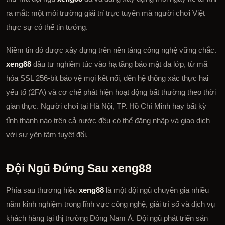
ra mắt: một môi trường giải trí trực tuyến mà người chơi Việt
thực sự có thể tin tưởng.
Niềm tin đó được xây dựng trên nền tảng công nghệ vững chắc.
xeng88
đầu tư nghiêm túc vào hạ tầng bảo mật đa lớp, từ mã
hóa SSL 256-bit bảo vệ mọi kết nối, đến hệ thống xác thực hai
yếu tố (2FA) và cơ chế phát hiện hoạt động bất thường theo thời
gian thực. Người chơi tại Hà Nội, TP. Hồ Chí Minh hay bất kỳ
tỉnh thành nào trên cả nước đều có thể đăng nhập và giao dịch
với sự yên tâm tuyệt đối.
Đội Ngũ Đứng Sau xeng88
Phía sau thương hiệu
xeng88
là một đội ngũ chuyên gia nhiều
năm kinh nghiệm trong lĩnh vực công nghệ, giải trí số và dịch vụ
khách hàng tại thị trường Đông Nam Á. Đội ngũ phát triển sản