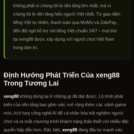
không phải vì chúng tôi là nền tảng lớn nhất, mà vì
chúng tôi là nền tảng hiểu người Việt nhất. Từ giao diện
tiếng Việt tự nhiên, thanh toán qua MoMo và ZaloPay,
đến đội ngũ hỗ trợ nói tiếng Việt chuẩn 24/7 – mọi thứ
tại xeng88 được xây dựng với người chơi Việt Nam
trong tâm trí.
Định Hướng Phát Triển Của xeng88
Trong Tương Lai
xeng88
không dừng lại ở những gì đã đạt được. Lộ trình phát
triển của nền tảng bao gồm việc mở rộng thêm các sảnh game
mới, tích hợp công nghệ AI để cá nhân hóa trải nghiệm người
chơi và ra mắt chương trình khách hàng thân thiết với nhiều đặc
quyền hấp dẫn hơn. Đặc biệt,
xeng88
đang đầu tư mạnh vào